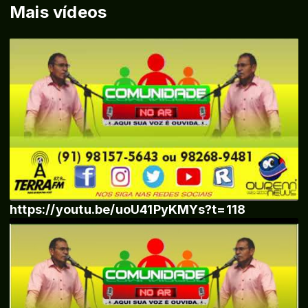
Mais vídeos
https://youtu.be/uoU41PyKMYs?t=118