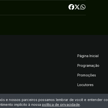
Página Inicial
Programação
Promoções
Locutores
 nós e nossos parceiros possamos lembrar de você e entender com
timento implícito à nossa
política de privacidade
.