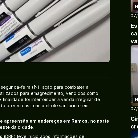
N
07
Es
ca
va
sa segunda-feira (1º), ação para combater a
utilizados para emagrecimento, vendidos como
finalidade foi interromper a venda irregular de
N
do oferecidas sem controle sanitário e em
07
Ci
e apreensão em endereços em Ramos, no norte
cr
este da cidade.
s (DRF) teve início após informações de