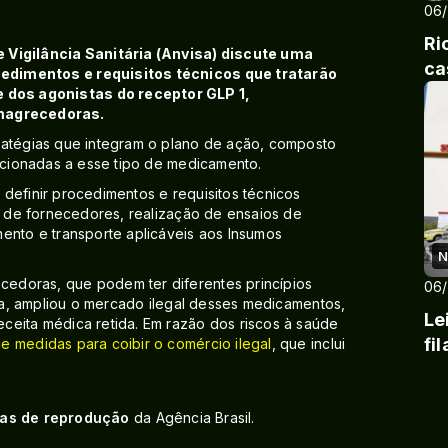
06
Ri
e Vigilância Sanitária (Anvisa) discute uma
ca
edimentos e requisitos técnicos que tratarão
dos agonistas do receptor GLP 1,
magrecedoras.
ratégias que integram o plano de ação, composto
lacionadas a esse tipo de medicamento.
definir procedimentos e requisitos técnicos
ão de fornecedores, realização de ensaios de
ento e transporte aplicáveis aos Insumos
N
edoras, que podem ter diferentes princípios
06
ida, ampliou o mercado ilegal desses medicamentos,
Le
ceita médica retida. Em razão dos riscos à saúde
fi
de medidas para coibir o comércio ilegal
, que inclui
cas de reprodução
da Agência Brasil.