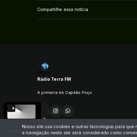
Compartilhe essa notícia
Rádio Terra FM
A primeira de Capitão Poço.
20:00 - 00:00
Nosso site usa cookies e outras tecnologias para que
Todos os direitos reservados.
va
DISCOTECA DO SARAIVA com Edmundo Saraiva
a navegação neste site será considerado como consen