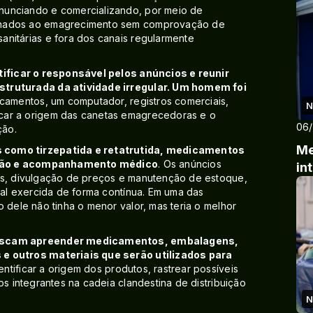
nunciando e comercializando, por meio de
tinados ao emagrecimento sem comprovação de
anitárias e fora dos canais regularmente
ntificar o responsável pelos anúncios e reunir
struturada da atividade irregular. Um homem foi
mentos, um computador, registros comerciais,
N
car a origem das canetas emagrecedoras e o
06
ção.
Me
s como tirzepatida e retatrutida, medicamentos
crição e acompanhamento médico
. Os anúncios
in
os, divulgação de preços e manutenção de estoque,
cial exercida de forma contínua. Em uma das
 dele não tinha o menor valor, mas teria o melhor
 buscam apreender medicamentos, embalagens,
 e outros materiais que serão utilizados para
entificar a origem dos produtos, rastrear possíveis
os integrantes na cadeia clandestina de distribuição
N